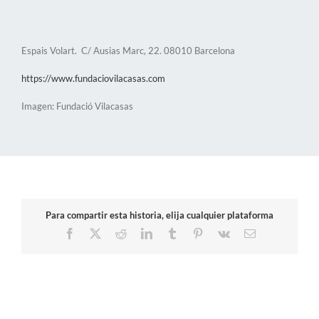
Espais Volart. C/ Ausias Marc, 22. 08010 Barcelona
https://www.fundaciovilacasas.com
Imagen: Fundació Vilacasas
Para compartir esta historia, elija cualquier plataforma
Facebook
X
Reddit
LinkedIn
Tumblr
Pinterest
Vk
Correo
electrónico