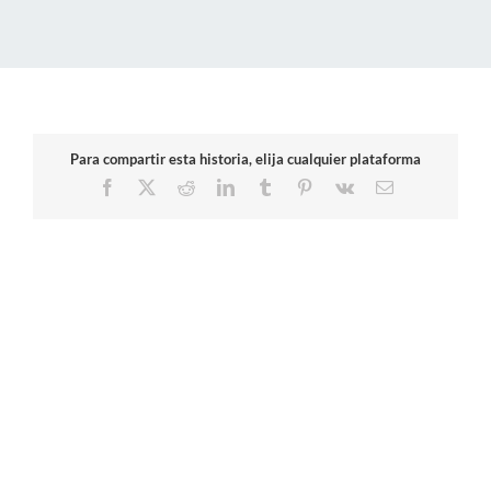
Para compartir esta historia, elija cualquier plataforma
Facebook
X
Reddit
LinkedIn
Tumblr
Pinterest
Vk
Correo
electrónico