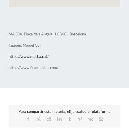
MACBA. Plaça dels Àngels, 1 08001 Barcelona
Imagen: Miquel Coll
https://www.macba.cat/
https://www.finamiralles.com/
Para compartir esta historia, elija cualquier plataforma
Facebook
X
Reddit
LinkedIn
Tumblr
Pinterest
Vk
Correo
electrónico