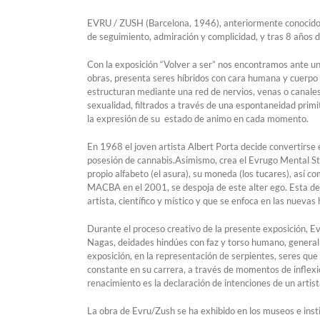
EVRU / ZUSH (Barcelona, 1946), anteriormente conocido
de seguimiento, admiración y complicidad, y tras 8 años de
Con la exposición “Volver a ser” nos encontramos ante un
obras, presenta seres híbridos con cara humana y cuerpo d
estructuran mediante una red de nervios, venas o canales l
sexualidad, filtrados a través de una espontaneidad primi
la expresión de su estado de animo en cada momento.
En 1968 el joven artista Albert Porta decide convertirse e
posesión de cannabis.Asimismo, crea el Evrugo Mental Sta
propio alfabeto (el asura), su moneda (los tucares), así c
MACBA en el 2001, se despoja de este alter ego. Esta de
artista, científico y místico y que se enfoca en las nuevas
Durante el proceso creativo de la presente exposición, Ev
Nagas, deidades hindúes con faz y torso humano, generalm
exposición, en la representación de serpientes, seres que
constante en su carrera, a través de momentos de inflexió
renacimiento es la declaración de intenciones de un artist
La obra de Evru/Zush se ha exhibido en los museos e ins