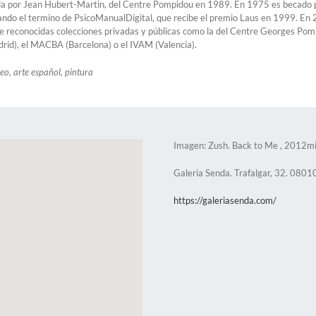
ada por Jean Hubert-Martin, del Centre Pompidou en 1989. En 1975 es becado p
ñando el termino de PsicoManualDigital, que recibe el premio Laus en 1999. En 
de reconocidas colecciones privadas y públicas como la del Centre Georges P
rid), el MACBA (Barcelona) o el IVAM (Valencia).
o, arte español, pintura
Imagen: Zush. Back to Me , 2012mi
Galeria Senda. Trafalgar, 32. 0801
https://galeriasenda.com/