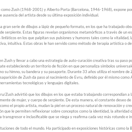
 como Zush (1968-2001) y Alberto Porta (Barcelona, 1946-1968), expone por 
 ausencia del artista desde su última exposición individual.
a gran serie de dibujos a lápiz de pequeño formato, en los que ha trabajado ob
e serpiente. Estas figuras revelan organismos metamórficos a través de un estil
infáticos en los que palpitan sus pulsiones y humores tales como la vitalidad, la
tiva, intuitiva. Estas obras le han servido como método de terapia artística o d
n Zush y llevar a cabo una estrategia de auto-curación creativa tras su paso po
te estableciendo un territorio de ficción en que personaliza símbolos universal
omo su himno, su bandera y su pasaporte. Durante 33 años utiliza el nombre de Zu
saparición de Zush da paso al nacimiento de Evru, definido por él mismo como
 herramientas tecnológicas y lenguajes digitales.
ru/Zush advirtió que los dibujos en los que estaba trabajando correspondían a l
ente de mujer, y cuerpo de serpiente. De esta manera, el constante deseo de v
 como el propio artista, mudan la piel en un proceso natural de renovación y cr
n que le permiten reflexionar sobre conceptos como la identidad, la alteridad o
a transgresor e inclasificable que se niega y reafirma cada vez más rotundo e i
tituciones de todo el mundo. Ha participado en exposiciones históricas como l