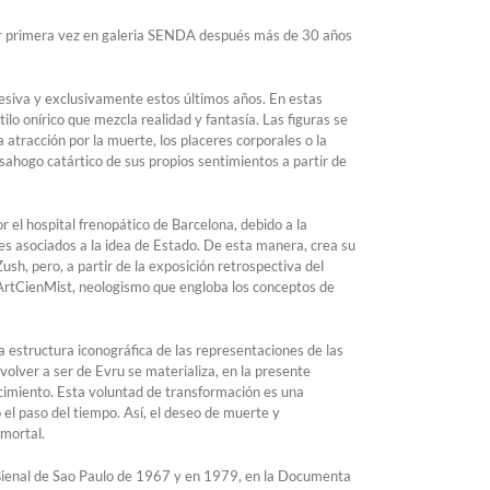
primera vez en galeria SENDA después más de 30 años
sesiva y exclusivamente estos últimos años. En estas
o onírico que mezcla realidad y fantasía. Las figuras se
 atracción por la muerte, los placeres corporales o la
esahogo catártico de sus propios sentimientos a partir de
r el hospital frenopático de Barcelona, debido a la
es asociados a la idea de Estado. De esta manera, crea su
sh, pero, a partir de la exposición retrospectiva del
 ArtCienMist, neologismo que engloba los conceptos de
a estructura iconográfica de las representaciones de las
olver a ser de Evru se materializa, en la presente
ecimiento. Esta voluntad de transformación es una
 el paso del tiempo. Así, el deseo de muerte y
nmortal.
a Bienal de Sao Paulo de 1967 y en 1979, en la Documenta