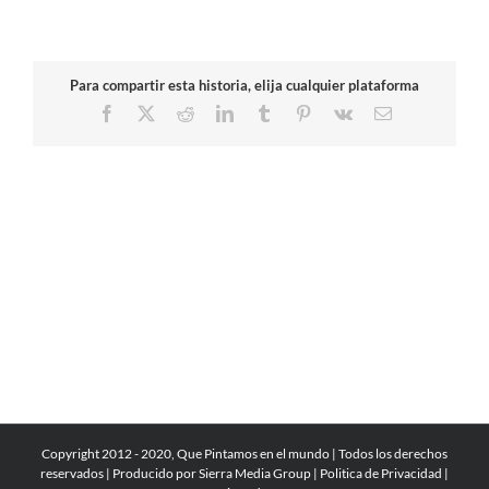
Para compartir esta historia, elija cualquier plataforma
Facebook
X
Reddit
LinkedIn
Tumblr
Pinterest
Vk
Correo
electrónico
Copyright 2012 - 2020, Que Pintamos en el mundo | Todos los derechos
reservados | Producido por
Sierra Media Group
|
Politica de Privacidad
|