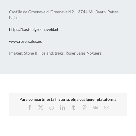
Castillo de Groeneveld. Groeneveld 2 – 3744 ML Baarn. Países
Bajos.
https://kasteelgroeneveld.nl
www.rosersales.es
Imagen: Stone III. Iceland; treks. Roser Sales Noguera
Para compartir esta historia, elija cualquier plataforma
Facebook
X
Reddit
LinkedIn
Tumblr
Pinterest
Vk
Correo
electrónico