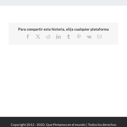
Para compartir esta historia, elija cualquier plataforma
Facebook
X
Reddit
LinkedIn
Tumblr
Pinterest
Vk
Correo
electrónico
Copyright 2012 - 2020, Que Pintamos en el mundo | Todos los derechos